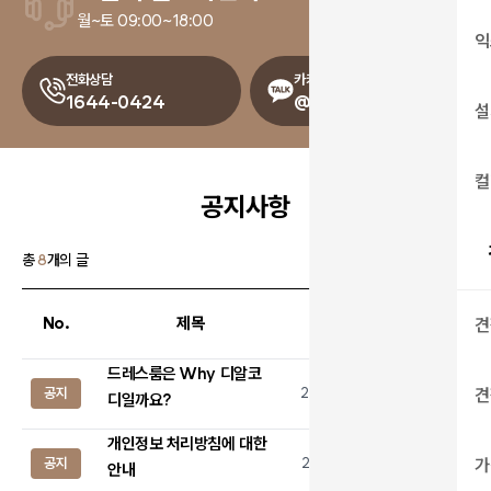
월~토 09:00~18:00
익
전화상담
카카오톡 상담
1644-0424
@drcody
설
컬
공지사항
총
8
개의 글
No.
제목
등록일
조회
견
드레스룸은 Why 디알코
공지
2020.04.21
5,072
견
디일까요?
개인정보 처리방침에 대한
공지
2019.09.25
6,168
가
안내