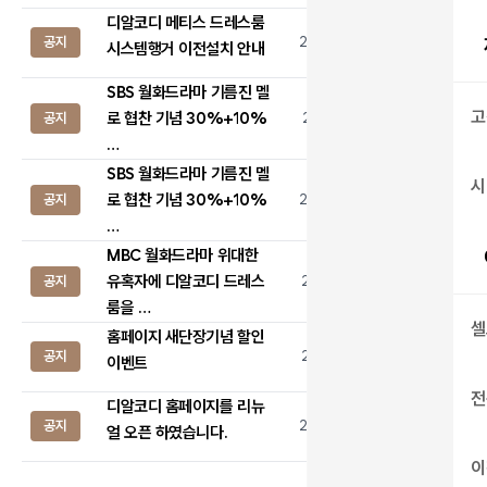
디알코디 메티스 드레스룸
공지
2019.06.26
38,925
시스템행거 이전설치 안내
SBS 월화드라마 기름진 멜
고
로 협찬 기념 30%+10%
공지
2018.06.11
6,766
…
SBS 월화드라마 기름진 멜
시
로 협찬 기념 30%+10%
공지
2018.05.09
4,810
…
MBC 월화드라마 위대한
유혹자에 디알코디 드레스
공지
2018.03.16
27,337
룸을 …
셀
홈페이지 새단장기념 할인
공지
2018.02.19
4,751
이벤트
전
디알코디 홈페이지를 리뉴
공지
2018.02.09
4,752
얼 오픈 하였습니다.
이