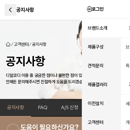
로그인
공지사항
브랜드소개
고객센터
공지사항
제품구성
브
공지사항
견적문의
특
디알코디 이용 중 궁금한 점이나 불편한 점이 있으신가요?
언제든 문의해주시면 친절하게 도움을 드리겠습니다.
제품갤러리
이전설치
세
공지사항
FAQ
A/S 신청
1:1 상담 신청
고객센터
개
도움이 필요하신가요?