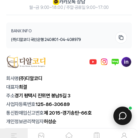
카카오톡 상담
월~금 9:00~18:00 / 주말·공휴일 9:00~17:00
BANK INFO
(주)디알코디 국민은행 240801-04-408979
회사명
(주)디알코디
대표자
최결
주소
경기 평택시 진위면 봉남5길 3
사업자등록번호
125-86-30689
통신판매업신고번호
제 2015-경기송탄-66호
개인정보관리책임자
허성순
회사소개
|
고객센터
|
이용약관
|
개인정보보호처리방침