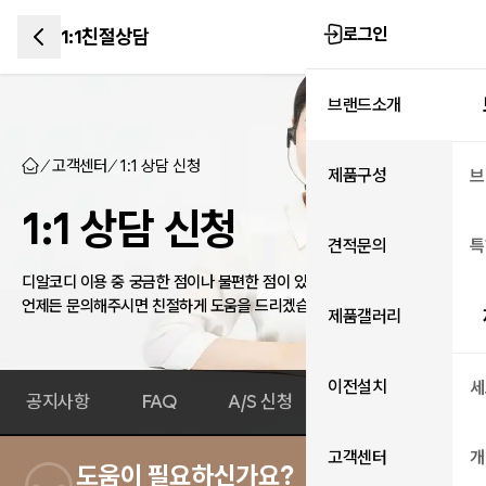
로그인
1:1친절상담
브랜드소개
고객센터
1:1 상담 신청
제품구성
브
1:1 상담 신청
견적문의
특
디알코디 이용 중 궁금한 점이나 불편한 점이 있으신가요?
언제든 문의해주시면 친절하게 도움을 드리겠습니다.
제품갤러리
이전설치
세
공지사항
FAQ
A/S 신청
1:1 상담 신청
고객센터
개
도움이 필요하신가요?