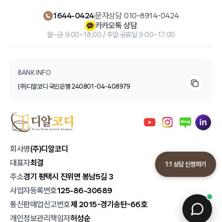
1644-0424
|
문자상담 010-8914-0424
카카오톡 상담
월~금 9:00~18:00 / 주말·공휴일 9:00~17:00
BANK INFO
(주)디알코디 국민은행 240801-04-408979
회사명
(주)디알코디
대표자
최결
1:1 상담 신청하기
주소
경기 평택시 진위면 봉남5길 3
사업자등록번호
125-86-30689
통신판매업신고번호
제 2015-경기송탄-66호
개인정보관리책임자
허성순