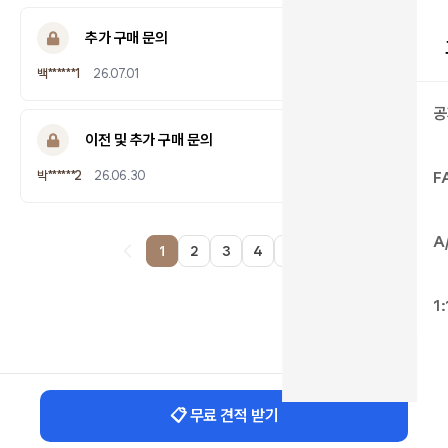
추가 구매 문의
답변완료
백******1
26.07.01
공
이전 및 추가 구매 문의
답변완료
박******2
26.06.30
F
A
1
2
3
4
5
페이지
열린
페이지
페이지
페이지
페이지
1
📋 무료 견적 받기