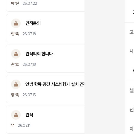
답변완료
박*진
26.07.22
견적문의
고
답변완료
민*옥
26.07.18
시
견적의뢰 합니다
답변완료
손*호
26.07.18
안방 한쪽 공간 시스템헹거 설치 견적 문의.
셀
답변완료
황*욱
26.07.15
전
견적
답변완료
1*
26.07.11
이