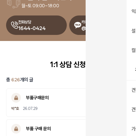
월~토 09:00~18:00
익
전화상담
카카오톡 상담
1644-0424
@drcody
설
컬
1:1 상담 신청
총
626
개의 글
견
부품구매문의
답변완료
박*호
26.07.29
견
부품 구매 문의
가