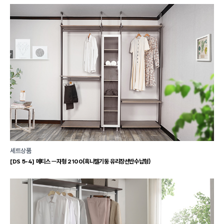
세트상품
[DS 5-4] 메티스 ㅡ자형 2100(흑니켈기둥 유리장선반수납형)