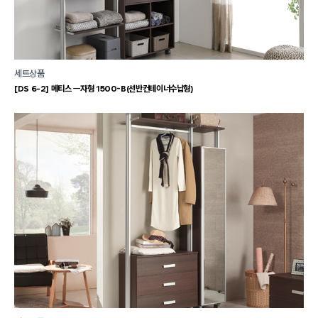
세트상품
[DS 6-2] 메티스 ㅡ자형 1500-B(선반컨테이너수납형)