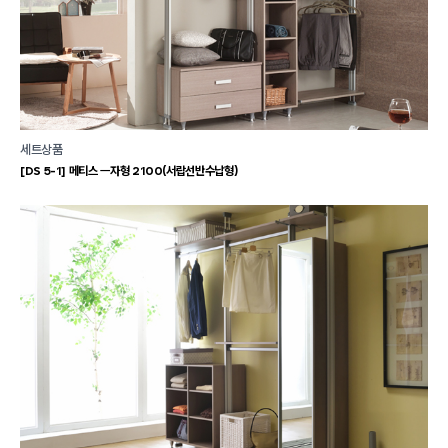
세트상품
[DS 5-1] 메티스 ㅡ자형 2100(서랍선반수납형)