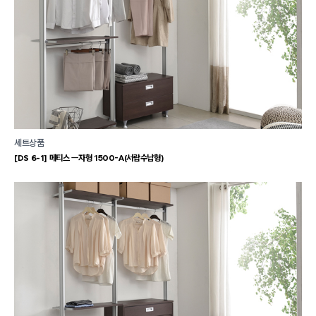
세트상품
[DS 6-1] 메티스 ㅡ자형 1500-A(서랍수납형)