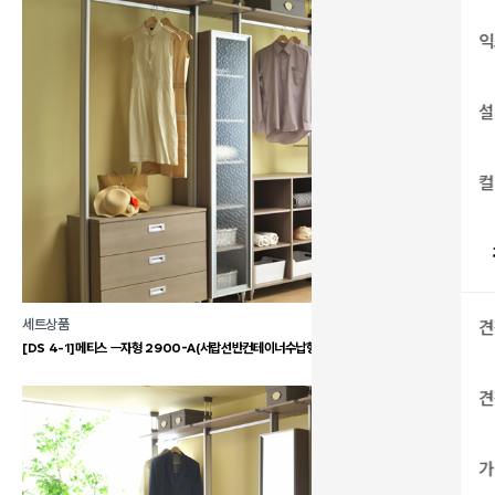
익
설
컬
세트상품
견
[DS 4-1]메티스 ㅡ자형 2900-A(서랍선반컨테이너수납형)
견
가