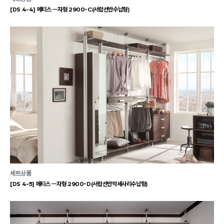
[DS 4-4] 메티스 ㅡ자형 2900-C(서랍선반수납형)
세트상품
[DS 4-5] 메티스 ㅡ자형 2900-D(서랍선반악세사리수납형)