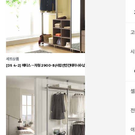
고
시
세트상품
[DS 4-2] 메티스 ㅡ자형 2900-B(서랍선반컨테이너수납형)
셀
전
이