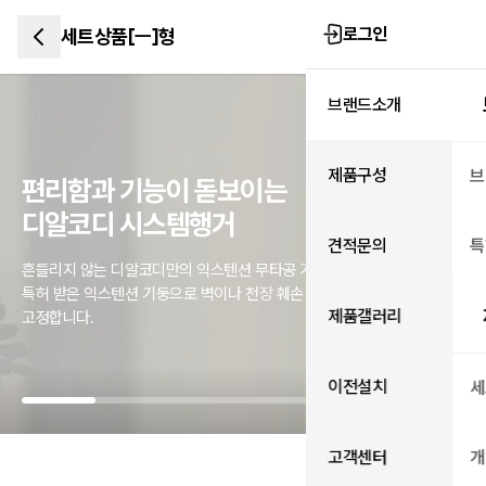
로그인
세트상품[ㅡ]형
브랜드소개
제품구성
브
편리함과 기능이 돋보이는
디알코디 시스템행거
견적문의
특
흔들리지 않는 디알코디만의 익스텐션 무타공 기둥
특허 받은 익스텐션 기둥으로 벽이나 천장 훼손 없이 강력하게
제품갤러리
고정합니다.
이전설치
세
2
3
고객센터
개