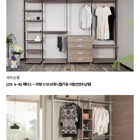
세트상품
[DS 4-6] 메티스 ㅡ자형 3100(흑니켈기둥 서랍선반수납형)