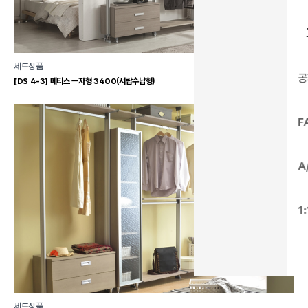
세트상품
공
[DS 4-3] 메티스 ㅡ자형 3400(서랍수납형)
F
A
1
세트상품