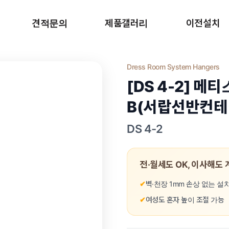
견적문의
제품갤러리
이전설치
견적문의 신청
고객후기
셀프 이전 가이
Dress Room System Hangers
견적문의 가이드
시공갤러리
전문가 이전 서비
[DS 4-2] 메
가격 시뮬레이터
B(서랍선반컨테
이전설치 신청
DS 4-2
전·월세도 OK, 이사해도
✔
벽·천장 1mm 손상 없는 설
✔
여성도 혼자 높이 조절 가능