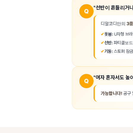
"선반이 흔들리거나
Q
디알코디만의
3중
✔
옷봉:
U자형 브라
✔
선반:
파티클보드+
✔
기둥:
스토퍼 잠금
"여자 혼자서도 높
Q
가능합니다!
공구 