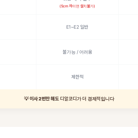
(5cm 차이면 설치불가)
E1~E2 일반
불가능 / 어려움
제한적
💡
이사 2번만 해도
디알코디가 더 경제적입니다