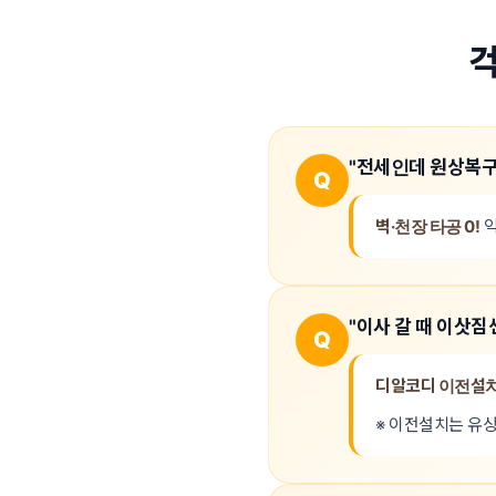
"전세인데 원상복구
Q
벽·천장 타공 0!
익
"이사 갈 때 이삿짐
Q
디알코디 이전설
※ 이전설치는 유상