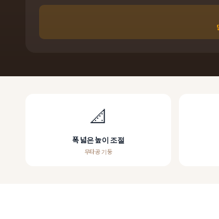
📐
폭 넓은 높이 조절
무타공 기둥