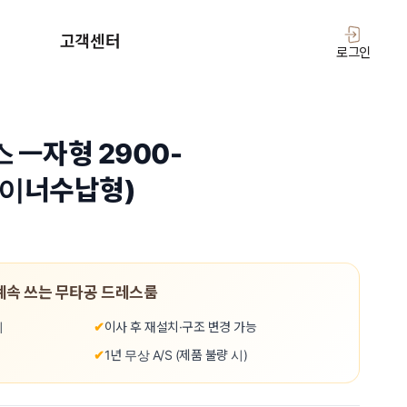
고객센터
로그인
드
공지사항
스
FAQ
티스 ㅡ자형 2900-
이너수납형)
A/S 신청
1:1 상담 신청
 계속 쓰는 무타공 드레스룸
치
✔
이사 후 재설치·구조 변경 가능
✔
1년 무상 A/S (제품 불량 시)