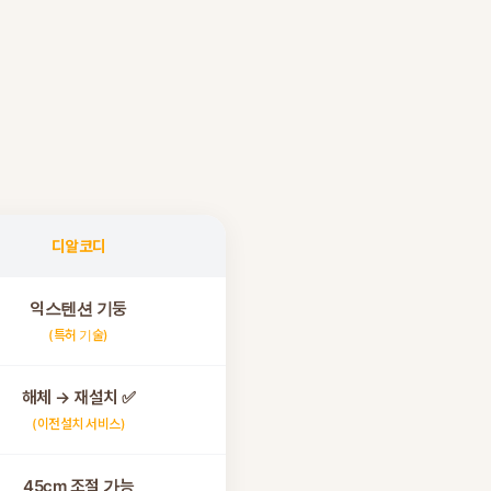
디알코디
익스텐션 기둥
(특허 기술)
해체 → 재설치 ✅
(이전설치 서비스)
45cm 조절 가능