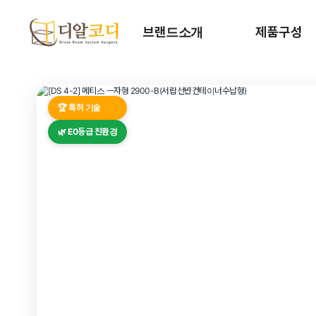
브랜드소개
제품구성
브랜드 스토리
세트상품
🏆 특허 기술
특허기술
개별상품
🌿 E0등급 친환경
익스텐션 기둥
설치 가이드
컬러갤러리