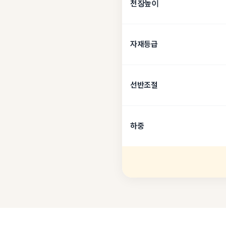
천장높이
자재등급
선반조절
하중