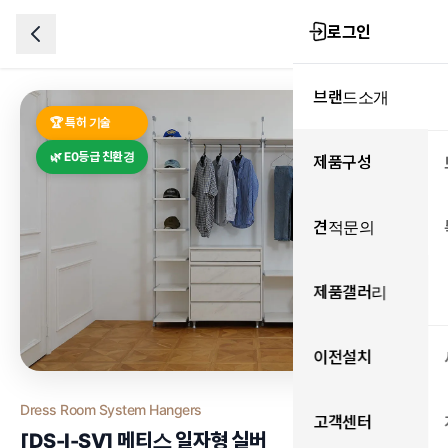
로그인
브랜드소개
🏆 특허 기술
🌿 E0등급 친환경
제품구성
견적문의
제품갤러리
이전설치
Dress Room System Hangers
고객센터
[DS-I-SV] 메티스 일자형 실버