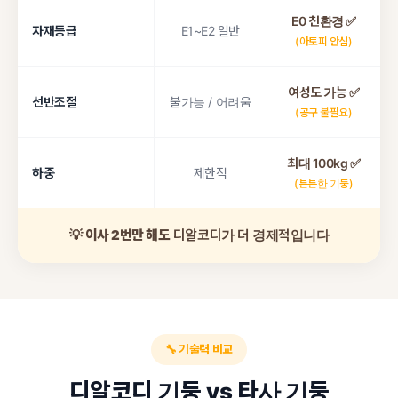
E0 친환경 ✅
자재등급
E1~E2 일반
(아토피 안심)
여성도 가능 ✅
선반조절
불가능 / 어려움
(공구 불필요)
최대 100kg ✅
하중
제한적
(튼튼한 기둥)
💡
이사 2번만 해도
디알코디가 더 경제적입니다
🔧 기술력 비교
디알코디 기둥 vs 타사 기둥