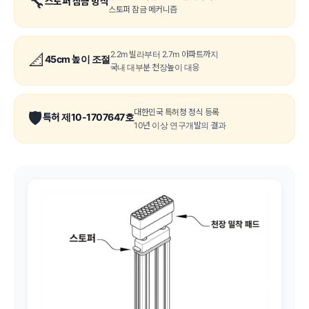
🔧
스토퍼 잠금 방식
스토퍼 잠금 메커니즘
2.2m 빌라부터 2.7m 아파트까지
📐
45cm 높이 조절
국내 대부분 천장높이 대응
대한민국 특허청 정식 등록
🛡️
특허 제10-1707647호
10년 이상 연구개발의 결과