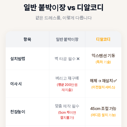
일반 붙박이장 vs 디알코디
같은 드레스룸, 이렇게 다릅니다
항목
일반 붙박이장
디알코디
익스텐션 기둥
설치방법
벽 타공 필수 ❌
(특허 기술)
버리고 재구매
해체 → 재설치 ✅
이사 시
(평균 200만원
(이전설치 서비스)
재지출)
맞춤 제작 필수
45cm 조절 가능
천장높이
(5cm 차이면
(어디든 설치 가능)
설치불가)