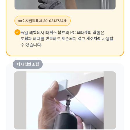
✏️
디자인등록 제 30-0813734호
✔
독일 해펠레사 라픽스 볼트와 PC 브라켓의 결합은
조립과 해체를 반복해도 훼손되지 않고 새것처럼 사용할
수 있습니다.
타사 선반 조립