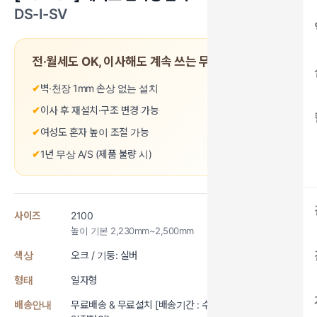
DS-I-SV
전·월세도 OK, 이사해도 계속 쓰는 무타공 드레스룸
✔
벽·천장 1mm 손상 없는 설치
✔
이사 후 재설치·구조 변경 가능
✔
여성도 혼자 높이 조절 가능
✔
1년 무상 A/S (제품 불량 시)
사이즈
2100
높이 기본 2,230mm~2,500mm
색상
오크 / 기둥: 실버
형태
일자형
배송안내
무료배송 & 무료설치 [배송기간 : 수도권 2~4일, 지방은