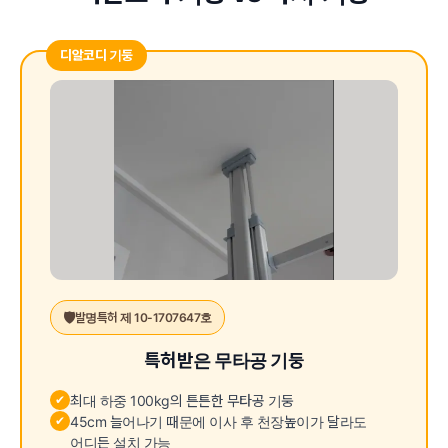
디알코디 기둥
🛡️
발명특허 제 10-1707647호
특허받은 무타공 기둥
✔
최대 하중 100kg의 튼튼한 무타공 기둥
✔
45cm 늘어나기 때문에 이사 후 천장높이가 달라도
어디든 설치 가능