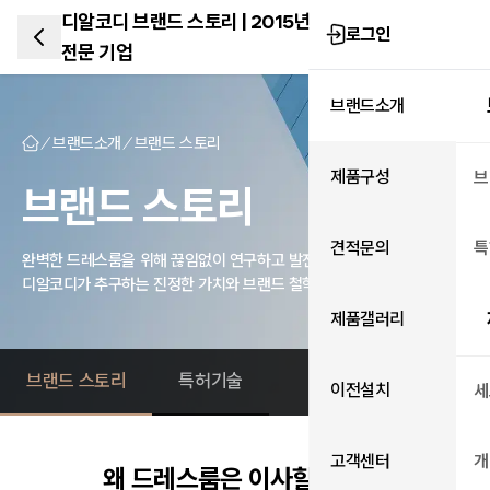
디알코디 브랜드 스토리 | 2015년 설립 드레스룸
로그인
전문 기업
브랜드소개
브랜드소개
브랜드 스토리
제품구성
브
브랜드 스토리
견적문의
특
완벽한 드레스룸을 위해 끊임없이 연구하고 발전하는 디알코디,
디알코디가 추구하는 진정한 가치와 브랜드 철학을 만나보세요.
제품갤러리
브랜드 스토리
특허기술
이전설치
세
고객센터
개
왜 드레스룸은 이사할 때마다