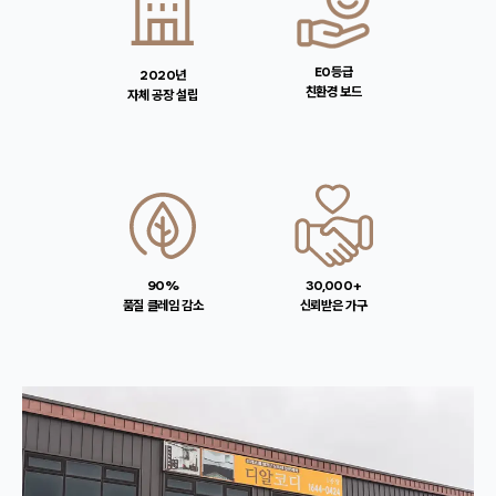
E0등급
2020년
친환경 보드
자체 공장 설립
90%
30,000+
품질 클레임 감소
신뢰받은 가구