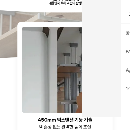
대한민국 특허 4건의 탄생
공
F
A
1
450mm 익스텐션 기둥 기술
벽 손상 없는 완벽한 높이 조절