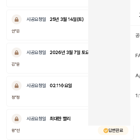
시공요청일
25년 3월 14일(토)
답변완료
안*은
공
시공요청일
2026년 3월 7일 토요일 오후
F
답변완료
김*윤
A
시공요청일
02.11수요일
1
답변완료
정*정
시공요청일
최대한 빨리
답변완료
왕*선