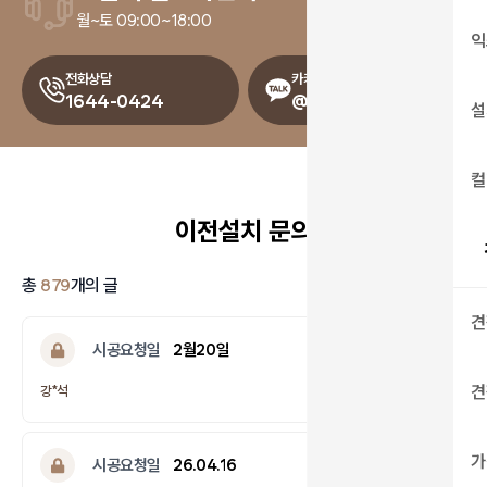
월~토 09:00~18:00
익
전화상담
카카오톡 상담
1644-0424
@drcody
설
컬
이전설치 문의
총
879
개의 글
견
시공요청일
2월20일
답변완료
견
강*석
가
시공요청일
26.04.16