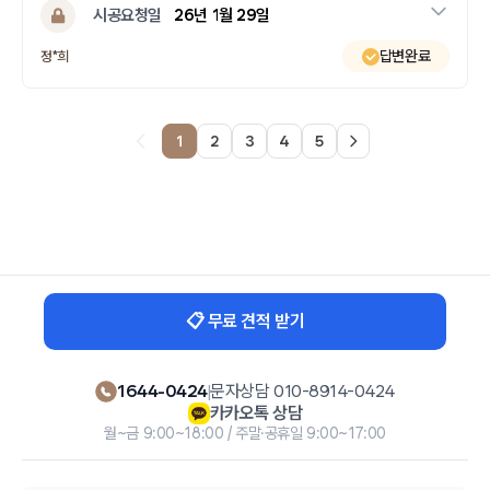
시공요청일
26년 1월 29일
답변완료
정*희
1
2
3
4
5
페이지
열린
페이지
페이지
페이지
페이지
📋 무료 견적 받기
1644-0424
|
문자상담 010-8914-0424
카카오톡 상담
월~금 9:00~18:00 / 주말·공휴일 9:00~17:00