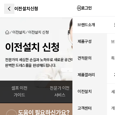
로그인
이전설치신청
브랜드소개
이전설치
이전설치 신청
제품구성
브
이전설치 신청
견적문의
특
전문가의 세심한 손길과 노하우로 새로운 공간에서도
완벽한 드레스룸을 완성해드립니다.
제품갤러리
셀프 이전
전문가 이전
이전설치
이전설치
세
가이드
서비스
신청
고객센터
개
도움이 필요하신가요?