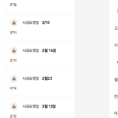
답변완료
장*늘
시공요청일
3/10
고
답변완료
양*리
시
시공요청일
2월 14일
답변완료
김*리
시공요청일
2월23
셀
답변완료
이*우
전
시공요청일
3월 13일
이
답변완료
김*은