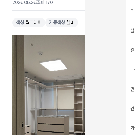
2026.06.26
조회 170
익
색상
웜그레이
기둥색상
실버
설
컬
견
견
가