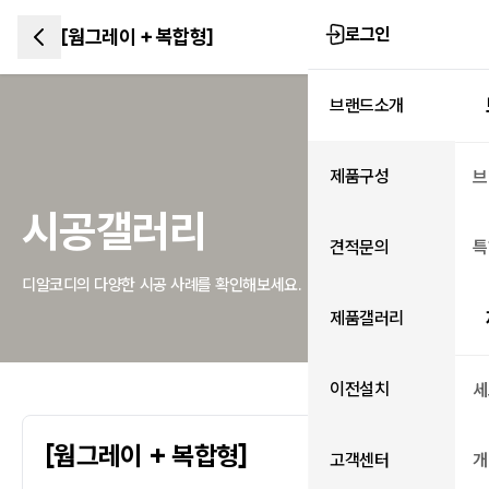
로그인
[웜그레이 + 복합형]
브랜드소개
제품구성
브
시공갤러리
견적문의
특
디알코디의 다양한 시공 사례를 확인해보세요.
제품갤러리
이전설치
세
[웜그레이 + 복합형]
고객센터
개