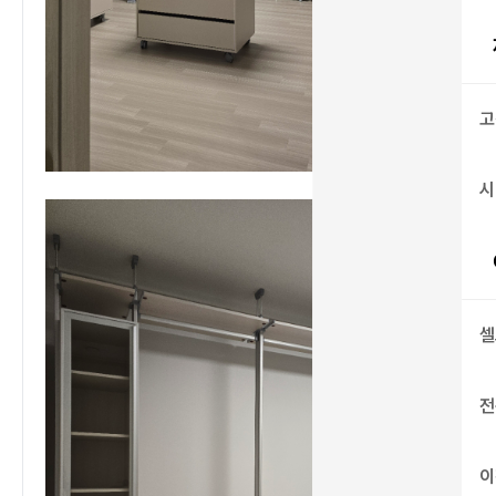
고
시
셀
전
이