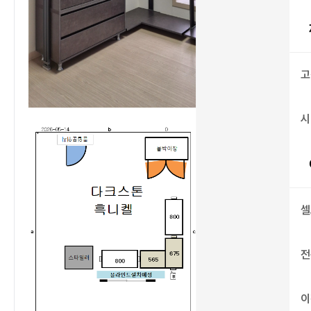
고
시
셀
전
이