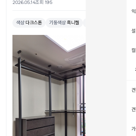
2026.05.14
조회 195
익
색상
다크스톤
기둥색상
흑니켈
공간형태
ㄱ자
설
컬
견
견
가