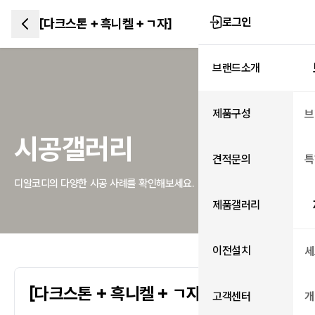
로그인
[다크스톤 + 흑니켈 + ㄱ자]
브랜드소개
제품구성
브
시공갤러리
견적문의
특
디알코디의 다양한 시공 사례를 확인해보세요.
제품갤러리
이전설치
세
[다크스톤 + 흑니켈 + ㄱ자]
고객센터
개