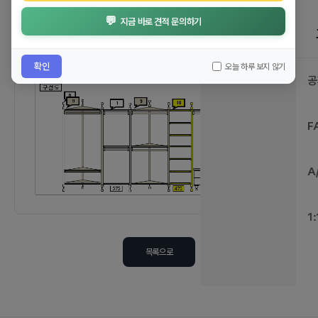
💬
지금 바로 견적 문의하기
확인
오늘 하루 보지 않기
공
F
A
1
목록으로