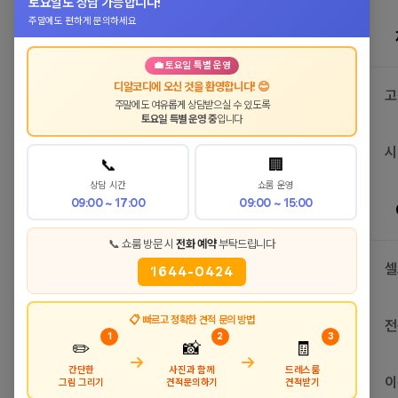
토요일도 상담 가능합니다!
주말에도 편하게 문의하세요
💼 토요일 특별 운영
디알코디에 오신 것을 환영합니다! 😊
고
주말에도 여유롭게 상담받으실 수 있도록
토요일 특별 운영 중
입니다
시
📞
🏢
상담 시간
쇼룸 운영
09:00 ~ 17:00
09:00 ~ 15:00
📞 쇼룸 방문 시
전화 예약
부탁드립니다
셀
1644-0424
📋 빠르고 정확한 견적 문의 방법
전
1
2
3
✏️
📸
🧾
→
→
간단한
사진과 함께
드레스룸
이
그림 그리기
견적문의하기
견적받기