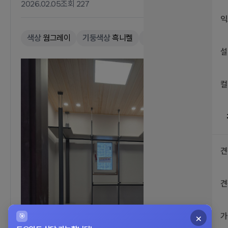
2026.02.05
조회 227
익
색상
웜그레이
기둥색상
흑니켈
공간형태
ㄷ자
설
컬
견
견
가
×
🎯