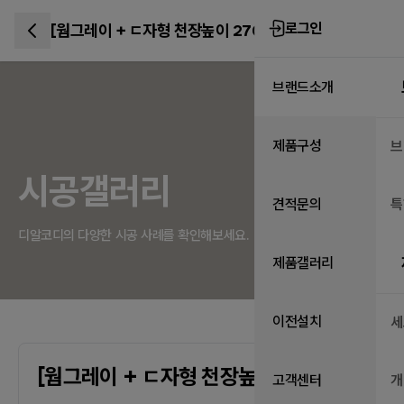
로그인
[웜그레이 + ㄷ자형 천장높이 2700]
브랜드소개
제품구성
브
시공갤러리
견적문의
특
디알코디의 다양한 시공 사례를 확인해보세요.
제품갤러리
이전설치
세
[웜그레이 + ㄷ자형 천장높이 2700]
고객센터
개