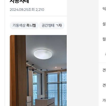
시공사례
익
2024.09.25
조회 2,210
설
기둥색상
흑니켈
공간형태
ㄱ자
컬
견
견
가