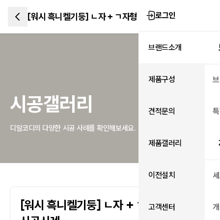
로그인
[워시 흑니켈기둥] ㄴ자 + ㄱ자형 시공사례
브랜드소개
제품구성
브
시공갤러리
견적문의
특
디알코디의 다양한 시공 사례를 확인해보세요.
제품갤러리
이전설치
세
[워시 흑니켈기둥] ㄴ자 + ㄱ자형
고객센터
개