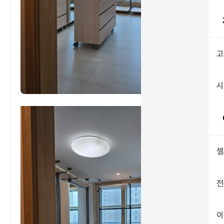
고
시
셀
전
이