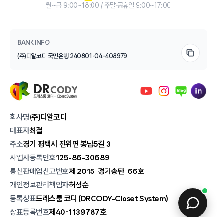
월~금 9:00~18:00 / 주말·공휴일 9:00~17:00
BANK INFO
(주)디알코디 국민은행 240801-04-408979
회사명
(주)디알코디
대표자
최결
주소
경기 평택시 진위면 봉남5길 3
사업자등록번호
125-86-30689
통신판매업신고번호
제 2015-경기송탄-66호
개인정보관리책임자
허성순
등록상표
드레스룸 코디 (DRCODY-Closet System)
상표등록번호
제40-1139787호