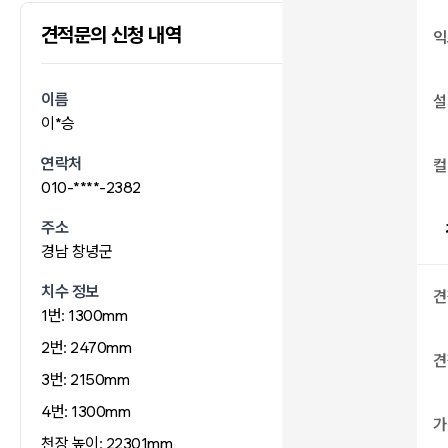
견적문의 신청 내역
2026.06.08 07:29
익
이름
설
이*승
연락처
컬
010-****-2382
주소
경남 창녕군
치수 정보
견
1번: 1300mm
2번: 2470mm
견
3번: 2150mm
4번: 1300mm
가
천장 높이: 22301mm