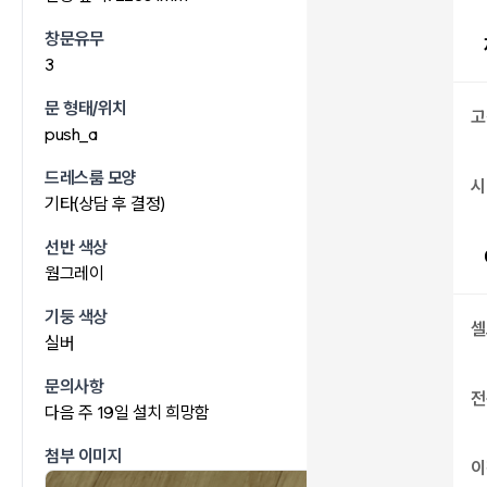
창문유무
3
문 형태/위치
고
push_a
드레스룸 모양
시
기타(상담 후 결정)
선반 색상
웜그레이
기둥 색상
셀
실버
문의사항
전
다음 주 19일 설치 희망함
첨부 이미지
이