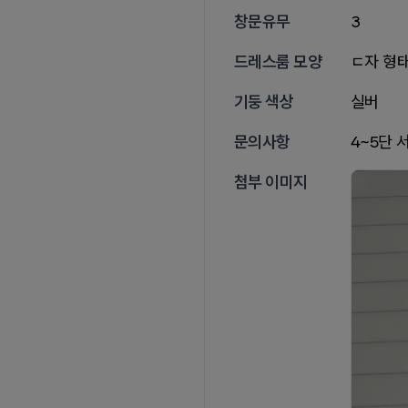
창문유무
3
드레스룸 모양
ㄷ자 형
기둥 색상
실버
문의사항
4~5단 
첨부 이미지