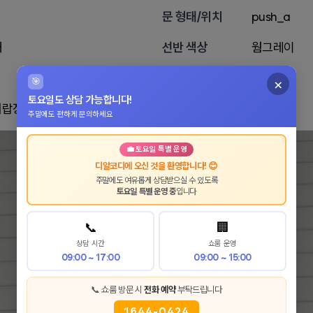
문 형태/위치
push_a
태
선반 색상
웜그레이
×
🎯
토요일도 상담 가능합니다!
서랍장 2개 거울장 1개 구성
주말에도 편하게 문의하세요
💼 토요일 특별 운영
디알코디에 오신 것을 환영합니다! 😊
주말에도 여유롭게 상담받으실 수 있도록
토요일 특별 운영 중
입니다
📞
🏢
상담 시간
쇼룸 운영
09:00 ~ 17:00
09:00 ~ 15:00
📞 쇼룸 방문 시
전화 예약
부탁드립니다
1644-0424