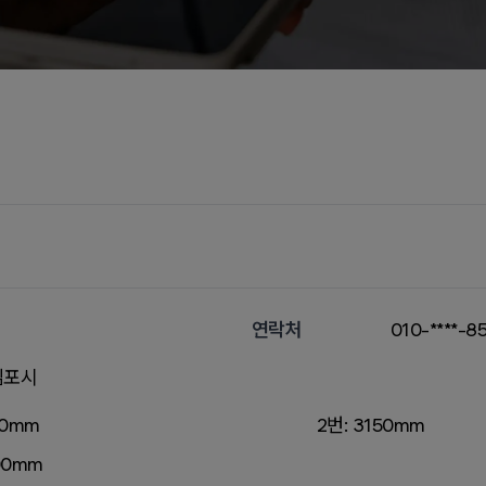
연락처
010-****-8
김포시
00mm
2번: 3150mm
00mm