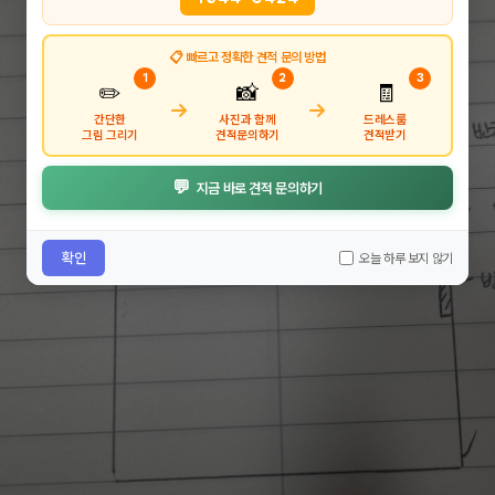
📋 빠르고 정확한 견적 문의 방법
1
2
3
✏️
📸
🧾
→
→
간단한
사진과 함께
드레스룸
그림 그리기
견적문의하기
견적받기
💬
지금 바로 견적 문의하기
확인
오늘 하루 보지 않기