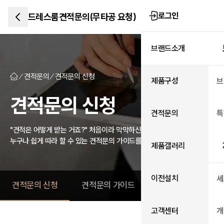
로그인
드레스룸견적문의(무타공 요청)
브랜드소개
견적문의
견적문의 신청
제품구성
브
견적문의 신청
견적문의
특
"견적은 어떻게 받는 거죠?" 처음이라 막막하신 분들을 위한 가이드
누구나 쉽게 따라 할 수 있는 견적문의 가이드를 확인하세요.
제품갤러리
이전설치
세
견적문의 신청
견적문의 가이드
고객센터
개