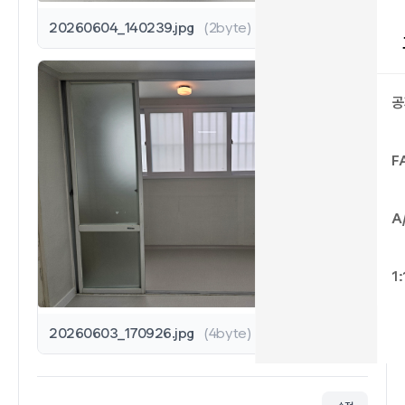
20260604_140239.jpg
(2byte)
공
F
A
1
20260603_170926.jpg
(4byte)