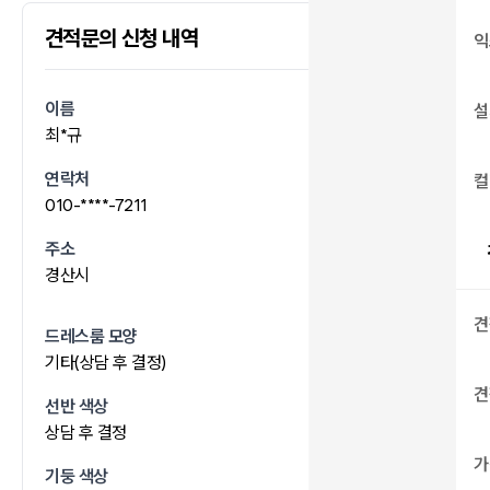
견적문의 신청 내역
2026.06.04 14:03
익
이름
설
최*규
연락처
컬
010-****-7211
주소
경산시
견
드레스룸 모양
기타(상담 후 결정)
견
선반 색상
상담 후 결정
가
기둥 색상