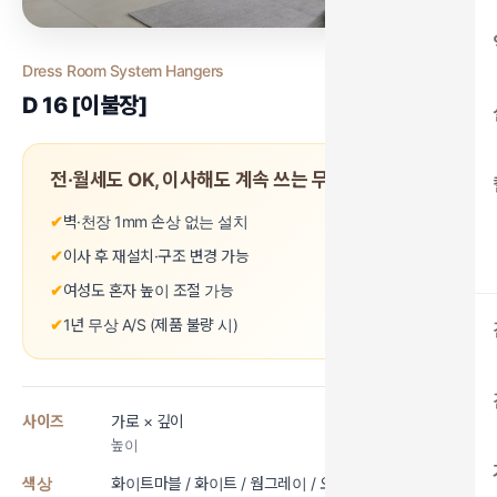
Dress Room System Hangers
D 16 [이불장]
전·월세도 OK, 이사해도 계속 쓰는 무타공 드레스룸
✔
벽·천장 1mm 손상 없는 설치
✔
이사 후 재설치·구조 변경 가능
✔
여성도 혼자 높이 조절 가능
✔
1년 무상 A/S (제품 불량 시)
사이즈
가로 × 깊이
높이
색상
화이트마블 / 화이트 / 웜그레이 / 오크 / 멀바우 /